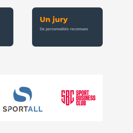
Un jury
De personnalités reconnues