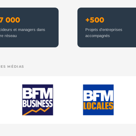
7 000
+500
cideurs et managers dans
Projets d’entreprises
re réseau
accompagnés
RES MÉDIAS