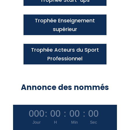
Trophée Enseignement
supérieur
Trophée Acteurs du Sport
Professionnel
Annonce des nommés
000
:
00
:
00
:
00
Jour
H
Min
Sec