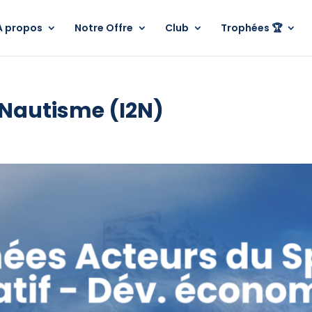
A propos
Notre Offre
Club
Trophées 🏆
u Nautisme (I2N)