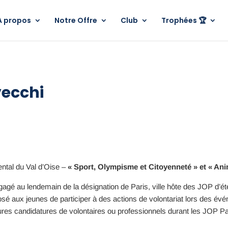
A propos
Notre Offre
Club
Trophées 🏆
vecchi
ntal du Val d’Oise –
« Sport, Olympisme et Citoyenneté » et « Ani
ngagé au lendemain de la désignation de Paris, ville hôte des JOP d
posé aux jeunes de participer à des actions de volontariat lors des évé
tures candidatures de volontaires ou professionnels durant les JOP Pa