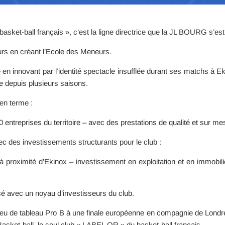
basket-ball français », c’est la ligne directrice que la JL BOURG s’es
eurs en créant l’Ecole des Meneurs.
e en innovant par l’identité spectacle insufflée durant ses matchs à Eki
e depuis plusieurs saisons.
en terme :
 entreprises du territoire – avec des prestations de qualité et sur me
c des investissements structurants pour le club :
à proximité d’Ekinox – investissement en exploitation et en immobili
isé avec un noyau d’investisseurs du club.
eu de tableau Pro B à une finale européenne en compagnie de Londres, 
asket-ball, le seul club « LABEL OR » du basket-ball français.