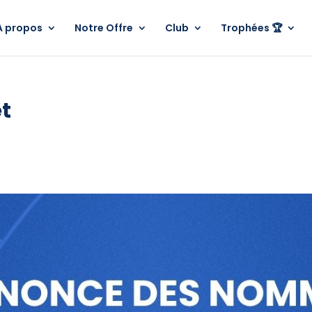
A propos
Notre Offre
Club
Trophées 🏆
t