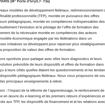
PARIS (M° Porte d’Ivry/L7- T3a)
ouveaux modèles de développement fédéraux, redimensionnement 
 à finalité professionnelle (TFP), montée en puissance des offres
parcours pédagogiques, montée en compétences indispensables des
tuellement l’évolution et le pilotage de l’offre de formation des
isement de la nécessaire montée en compétences des acteurs
du modèle économique engagée par les fédérations dans un
ses initiatives se développent pour repenser plus stratégiquemen
a proposition de valeur des offres de formation.
ons sportives pour partager avec elles leurs diagnostics et leurs
olution prévisible de leurs dispositifs et offres de formation dans
u à leurs côtés quelles étaient les questionnements et les tenda
rs dispositifs pédagogiques fédéraux. Nous vous proposons de vo
des principaux enseignements à retirer.
rs : l’impact de la réforme de l’apprentissage, le renforcement de 
mise en œuvre du e-learning et les premiers retours d’expériences e
s aux TFP, les dispositifs de financement et et les relations avec