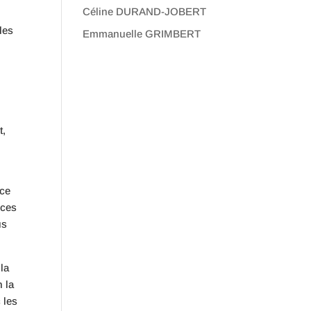
Céline DURAND-JOBERT
des
Emmanuelle GRIMBERT
t,
 ce
nces
us
la
n la
 les