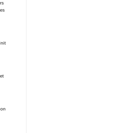
rs
les
nit
et
ion