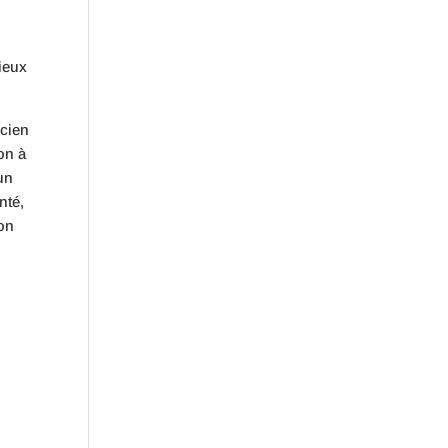
ieux
ncien
on à
un
nté,
ion