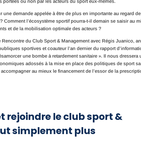
oires portées ou non par les acteurs du sport eux-mêmes.
 une demande appelée à être de plus en importante au regard de
 ? Comment l’écosystème sportif pourra-t-il demain se saisir au m
ents et de la mobilisation optimale des acteurs ?
me Rencontre du Club Sport & Management avec Régis Juanico, a
 publiques sportives et coauteur l’an dernier du rapport d’informati
désamorcer une bombe à retardement sanitaire ». Il nous dressera 
économiques adossés à la mise en place des politiques de sport sa
 accompagner au mieux le financement de l’essor de la prescript
t rejoindre le club sport &
ut simplement plus