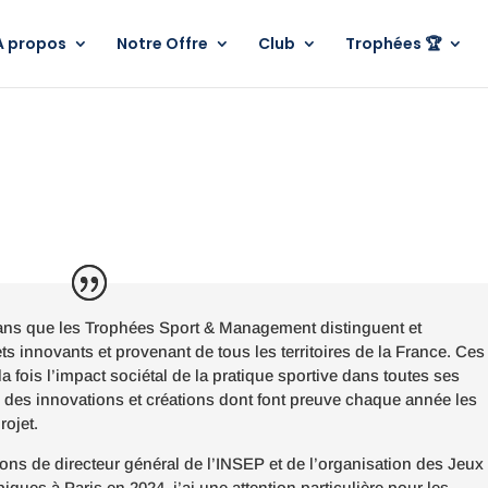
A propos
Notre Offre
Club
Trophées 🏆
 ans que les Trophées Sport & Management distinguent et
s innovants et provenant de tous les territoires de la France. Ces
 fois l’impact sociétal de la pratique sportive dans toutes ses
 des innovations et créations dont font preuve chaque année les
ojet.
ons de directeur général de l’INSEP et de l’organisation des Jeux
ues à Paris en 2024, j’ai une attention particulière pour les