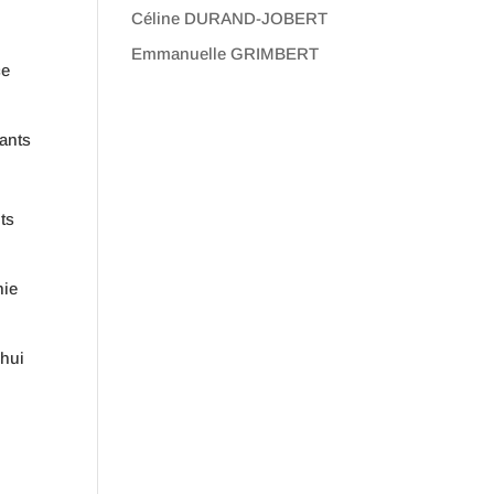
Céline DURAND-JOBERT
s
Emmanuelle GRIMBERT
ce
nants
ts
nie
’hui