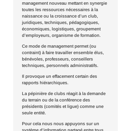
management nouveau mettant en synergie
toutes les ressources nécessaires à la
naissance ou la croissance d
’
un club,
juridiques, techniques, pédagogiques,
économiques, logistiques, groupement
d
’
employeurs, organisme de formation.
Ce mode de management permet (ou
contraint) à faire travailler ensemble élus,
bénévoles, professeurs, conseillers
techniques, personnels administratifs.
Il provoque un effacement certain des
rapports hiérarchiques.
La p
épini
è
re de clubs r
éagit à la demande
du terrain ou de la conférence des
présidents (comités et ligue) comme une
seule entité.
Pour cela nous nous appuyons sur un
syst
è
me d
’
information partagé entre tous