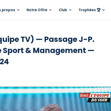
A propos
Notre Offre
Club
Trophées 🏆
Équipe TV) — Passage J-P.
hée Sport & Management —
024