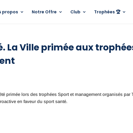
A propos
Notre Offre
Club
Trophées 🏆
é. La Ville primée aux trophée
ent
é a été primée lors des trophées Sport et management organisés par
oactive en faveur du sport santé.