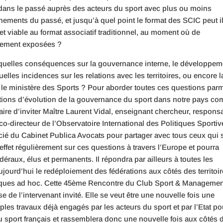
s dans le passé auprès des acteurs du sport avec plus ou moins
gnements du passé, et jusqu’à quel point le format des SCIC peut i
et viable au format associatif traditionnel, au moment où de
llement exposées ?
C quelles conséquences sur la gouvernance interne, le développem
elles incidences sur les relations avec les territoires, ou encore l
 le ministère des Sports ? Pour aborder toutes ces questions par
itions d’évolution de la gouvernance du sport dans notre pays c
aire d’inviter Maître Laurent Vidal, enseignant chercheur, respons
o-directeur de l’Observatoire International des Politiques Sportiv
cié du Cabinet Publica Avocats pour partager avec tous ceux qui 
n effet régulièrement sur ces questions à travers l’Europe et pourra
édéraux, élus et permanents. Il répondra par ailleurs à toutes les
ujourd’hui le redéploiement des fédérations aux côtés des territoir
omiques ad hoc. Cette 45ème Rencontre du Club Sport & Manageme
e de l’intervenant invité. Elle se veut être une nouvelle fois une
iples travaux déjà engagés par les acteurs du sport et par l’Etat po
sport français et rassemblera donc une nouvelle fois aux côtés 