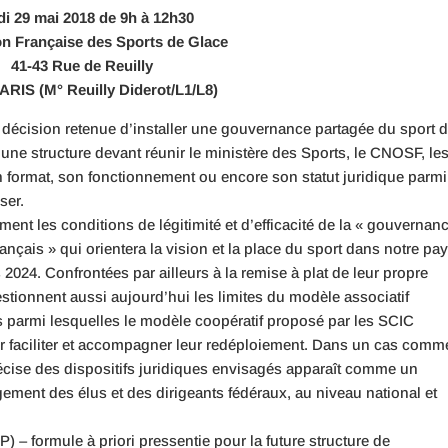
i 29 mai 2018 de 9h à 12h30
on Française des Sports de Glace
41-43 Rue de Reuilly
ARIS (M° Reuilly Diderot/L1/L8)
 décision retenue d’installer une gouvernance partagée du sport 
’une structure devant réunir le ministère des Sports, le CNOSF, le
 Son format, son fonctionnement ou encore son statut juridique parm
ser.
ent les conditions de légitimité et d’efficacité de la « gouvernan
nçais » qui orientera la vision et la place du sport dans notre pa
2024. Confrontées par ailleurs à la remise à plat de leur propre
tionnent aussi aujourd’hui les limites du modèle associatif
s parmi lesquelles le modèle coopératif proposé par les SCIC
our faciliter et accompagner leur redéploiement. Dans un cas comm
récise des dispositifs juridiques envisagés apparaît comme un
ement des élus et des dirigeants fédéraux, au niveau national et
) – formule à priori pressentie pour la future structure de