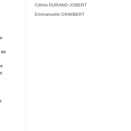
Céline DURAND-JOBERT
Emmanuelle GRIMBERT
de
s
i de
ce
ys
e