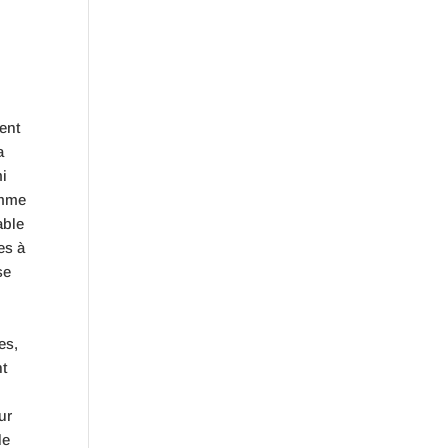
l
ent
a
mi
omme
able
es à
se
es,
nt
ur
de