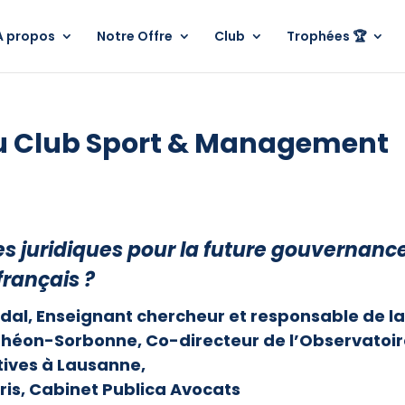
A propos
Notre Offre
Club
Trophées 🏆
u Club Sport & Management
es juridiques pour la future gouvernanc
français ?
dal, Enseignant chercheur et responsable de l
nthéon-Sorbonne, Co-directeur de l’Observatoi
tives à Lausanne,
ris, Cabinet Publica Avocats