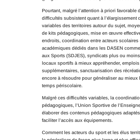
Pourtant, malgré l’attention à priori favorab
difficultés subsistent quant à l’élargissement 
variables des territoires autour du sujet, mo
de kits pédagogiques, mise en œuvre effecti
endroits, coordination entre acteurs scolaires 
académiques dédiés dans les DASEN comme av
aux Sports (SDJES), syndicats plus ou moins 
locaux sportifs à mieux appréhender, emplois
supplémentaires, sanctuarisation des récréa
encore à résoudre pour généraliser au mieux l
temps périscolaire.
Malgré ces difficultés variables, la coordina
pédagogiques, l’Union Sportive de l’Enseigne
élaborer des contenus pédagogiques adaptés, 
faciliter l’accès aux équipements.
Comment les acteurs du sport et les élus terr
la généraliser de façon plus large et plus ef