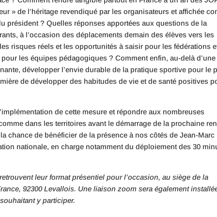
eur » de l’héritage revendiqué par les organisateurs et affichée 
du président ? Quelles réponses apportées aux questions de la
rants, à l’occasion des déplacements demain des élèves vers les
 les risques réels et les opportunités à saisir pour les fédérations e
mme pour les équipes pédagogiques ? Comment enfin, au-delà d’une
te, développer l’envie durable de la pratique sportive pour le 
ière de développer des habitudes de vie et de santé positives p
e d’implémentation de cette mesure et répondre aux nombreuses
omme dans les territoires avant le démarrage de la prochaine ren
la chance de bénéficier de la présence à nos côtés de Jean-Marc
cation nationale, en charge notamment du déploiement des 30 min
rouvent leur format présentiel pour l’occasion, au siège de la
 France, 92300 Levallois. Une liaison zoom sera également installé
ouhaitant y participer.