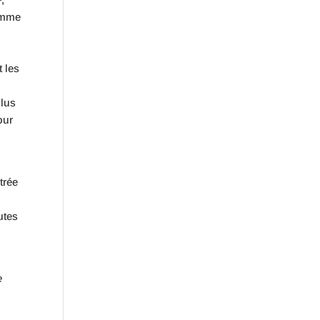
comme
t les
plus
our
trée
utes
e