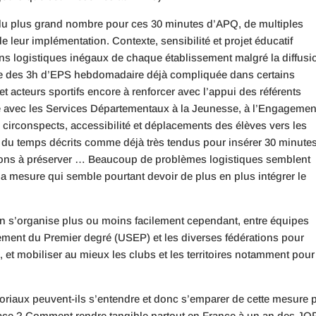
le du plus grand nombre pour ces 30 minutes d’APQ, de multiples
de leur implémentation. Contexte, sensibilité et projet éducatif
yens logistiques inégaux de chaque établissement malgré la diffusi
ve des 3h d’EPS hebdomadaire déjà compliquée dans certains
et acteurs sportifs encore à renforcer avec l’appui des référents
ec les Services Départementaux à la Jeunesse, à l’Engagement
circonspects, accessibilité et déplacements des élèves vers les
 du temps décrits comme déjà très tendus pour insérer 30 minute
tions à préserver … Beaucoup de problèmes logistiques semblent
a mesure qui semble pourtant devoir de plus en plus intégrer le
tion s’organise plus ou moins facilement cependant, entre équipes
ment du Premier degré (USEP) et les diverses fédérations pour
et mobiliser au mieux les clubs et les territoires notamment pour
itoriaux peuvent-ils s’entendre et donc s’emparer de cette mesure 
ficace ? Comment rendre tangible partout en France à un an des JOP