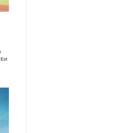
é
 Est