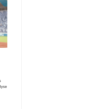
s
lyse