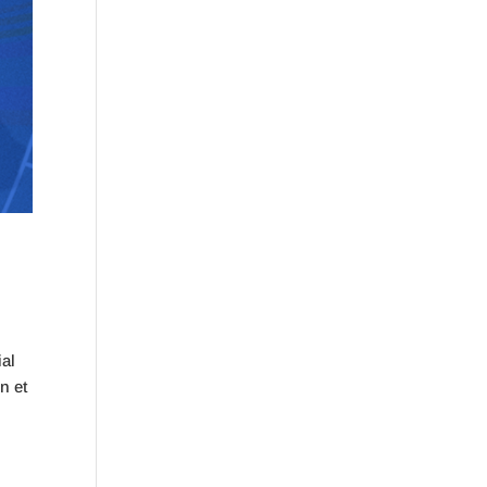
ial
n et