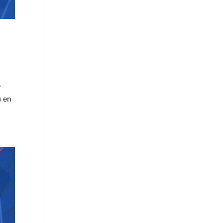
r
) en