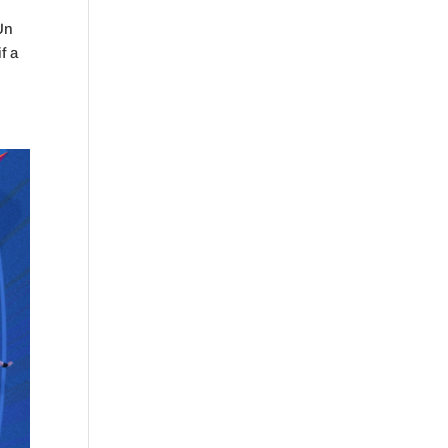
Un
f a