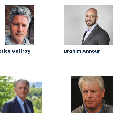
rice Geffroy
Brahim Annour