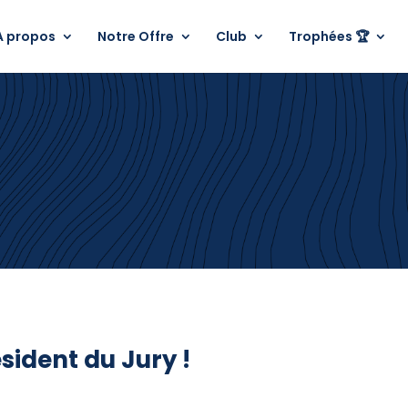
A propos
Notre Offre
Club
Trophées 🏆
sident du Jury !