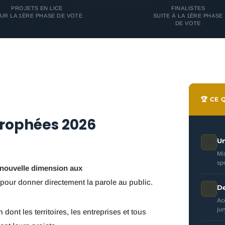
PROJETS EN LICE
FINALISTES
UR LA 1ÈRE PHASE DE VOTE
SUITE À LA 1ÈRE PHASE
DE VOTE
🏆 CE
Trophées 2026
Un
📢
Mi
sp
 nouvelle dimension aux
pour donner directement la parole au public.
De
🤝
Ac
ju
n dont les territoires, les entreprises et tous