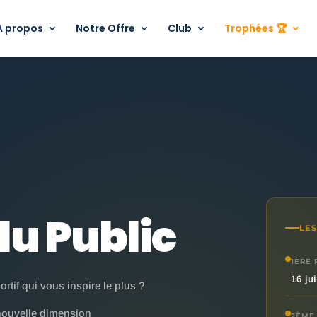
A propos
Notre Offre
Club
Trophées 🏆
du Public
LES
1ÈRE 
16 jui
ortif qui vous inspire le plus ?
 nouvelle dimension
2ÈME 