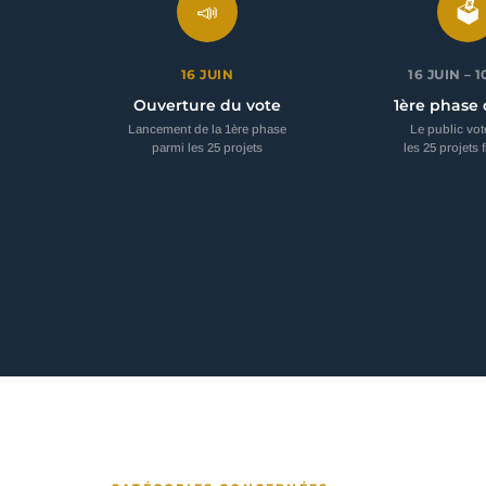
📣
🗳
16 JUIN
16 JUIN – 1
Ouverture du vote
1ère phase 
Lancement de la 1ère phase
Le public vot
parmi les 25 projets
les 25 projets f