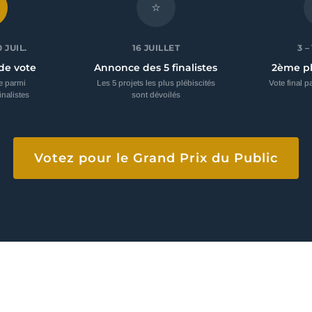
⭐
0 JUIL.
16 JUILLET
3 –
de vote
Annonce des 5 finalistes
2ème ph
e parmi
Les 5 projets les plus plébiscités
Vote final pa
inalistes
sont dévoilés
Votez pour le Grand Prix du Public