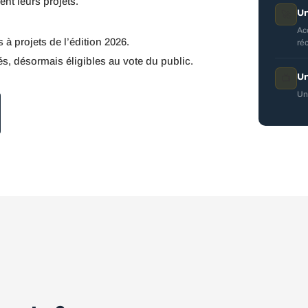
ent leurs projets.
Un
🚀
Ac
à projets de l’édition 2026.
ré
, désormais éligibles au vote du public.
Un
📺
Un