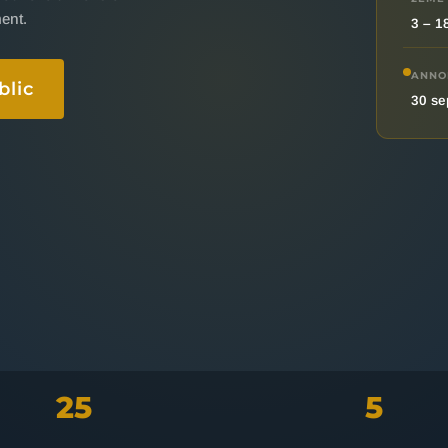
ent.
3 – 1
ANNO
blic
30 se
25
5