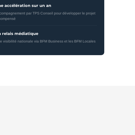
e accélération sur un an
compagnement par TPS Conseil pour développer le projet
compensé
 relais médiatique
e visibilité nationale via BFM Business et les BFM Locales