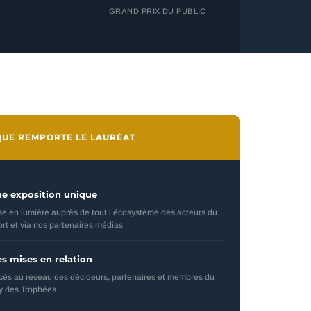
GRAND PRIX DU PUBLIC
 QUE REMPORTE LE LAURÉAT
e exposition unique
se en lumière auprès de tout l’écosystème des acteurs du
ort et via nos partenaires médias
s mises en relation
cès au réseau des décideurs, partenaires et membres du
ry des Trophées