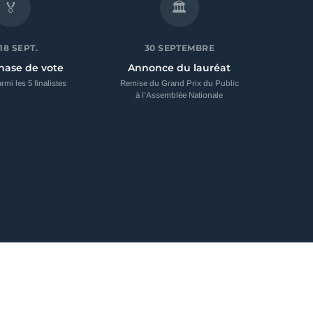
🏅
🏛
 18 SEPT.
30 SEPTEMBRE
ase de vote
Annonce du lauréat
rmi les 5 finalistes
Remise du Grand Prix du Public
à l’Assemblée Nationale