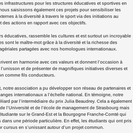
es infrastructures pour les structures éducatives et sportives en
nous saisissons également ces projets pour sensibiliser les
ternes à la diversité à travers le sport via des initiations au
t des actions en rapport avec ces objectifs.
rs éducatives, rassemble les cultures et est surtout un incroyable
s sont le maître-mot grâce à la diversité et la richesse des
nagériales partagées avec nos homologues internationaux.
ivent en harmonie avec ces valeurs et donnent l’occasion à
 l’unisson et de présenter de magnifiques initiatives diverses et
tion comme fils conducteurs.
notre association a pu développer son réseau de partenaires et
hanges internationaux a l’échelle national. En témoigne, notre
iard par l’intermédiaire du prix Julia Beaudrey. Cela a également
u de l’Université et de l’école de management de Strasbourg mais
étudiante sur le Grand-Est et la Bourgogne Franche-Comté qui
 dans une période particulière. En effet, les étudiants qui ont pris
eur cursus en s’unissant autour d’un projet commun.