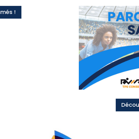
mmés !
Découv