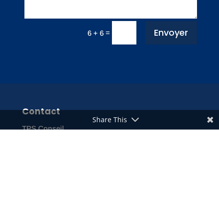
Envoyer
=
6 + 6
Contact
Share This
TPS Conseil
6, rue d’Uzès
75002 Paris
Tél : +33 (0)1 42 60 33 33