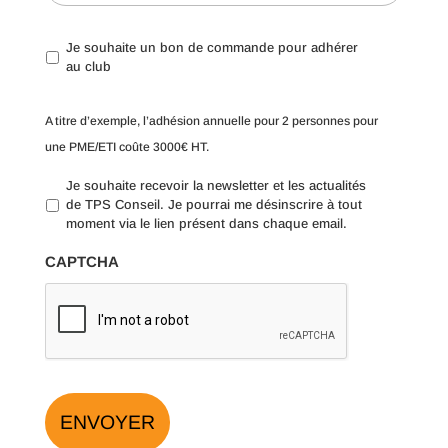
J
Je souhaite un bon de commande pour adhérer
e
au club
s
o
A titre d’exemple, l’adhésion annuelle pour 2 personnes pour
u
h
une PME/ETI coûte 3000€ HT.
a
i
J
Je souhaite recevoir la newsletter et les actualités
t
e
de TPS Conseil. Je pourrai me désinscrire à tout
e
s
moment via le lien présent dans chaque email.
u
o
n
u
CAPTCHA
b
h
o
a
n
i
d
t
e
e
c
r
o
e
m
c
m
e
a