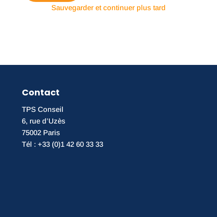
v
Sauvegarder et continuer plus tard
n
o
d
i
e
r
p
l
o
a
u
n
r
e
a
w
d
s
Contact
h
l
é
e
TPS Conseil
r
t
e
6, rue d’Uzès
t
r
e
75002 Paris
a
r
Tél : +33 (0)1 42 60 33 33
u
e
c
t
l
l
u
e
b
s
a
c
t