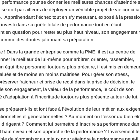
al performance pour se donner les meilleures chances d’atteindre 
l se doit par ailleurs de déployer un véritable projet de vie concilia
e. Appréhendant l’échec tout en s’y mesurant, exposé à la pressi
investi dans sa quête totale de performance tout en étant
nt en question pour rester au plus haut niveau, son engagement 
 comme des doutes jalonnant sa préparation.
ste ! Dans la grande entreprise comme la PME, il est au centre de
nner le meilleur de lui-même pour arbitrer, orienter, rassembler,
un équilibre personnel toujours plus précaire, il est mis en demeu
luée et de moins en moins maîtrisée. Pour gérer son stress,
préserver fraicheur et prise de recul dans la prise de décision, le
de son engagement, la valeur de la performance, le coût de son
 d’adaptation à l’incertitude toujours plus présente autour de lui.
 préparent-ils et font face à l’évolution de leur métier, aux exige
ationnelles et générationnelles ? Au moment où l’essor du bien êt
 le dirigeant ? Comment lui permettre d’inscrire sa performance dan
rt haut niveau et son approche de la performance ? Inversement le
ble de s’organiser au mieux pour atteindre la performance peut-il