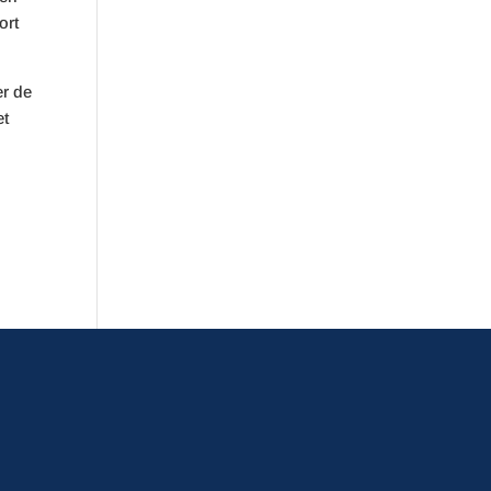
ort
er de
et