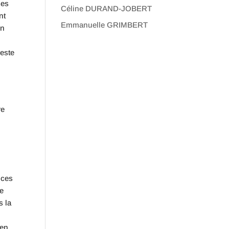
ses
Céline DURAND-JOBERT
nt
Emmanuelle GRIMBERT
on
reste
re
nces
re
s la
 en